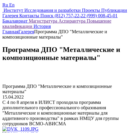
Ru
En
Институт
Исследования и разработки
Проекты
Публикации
Галерея
Контакты
Поиск
(812) 757-22-22
(999) 008-45-01
Бакалавриат
Магистратура
Аспирантура
Повышение
квалификации
История
Главная
Галерея
Программа ДПО "Металлические и
композиционные материалы"
Программа ДПО "Металлические и
композиционные материалы"
Программа ДПО "Металлические и композиционные
материалы"
15.04.2022
С 4 по 8 апреля в ИЛИСТ проходила программа
дополнительного профессионального образования
"Металлические и композиционные материалы для
аддитивного производства" в рамках НМЦУ для группы
сотрудников ВСМО-АВИСМА