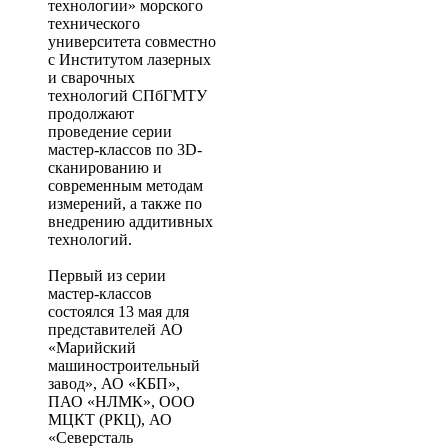
технологии» морского
технического
университета совместно
с Институтом лазерных
и сварочных
технологий СПбГМТУ
продолжают
проведение серии
мастер-классов по 3D-
сканированию и
современным методам
измерений, а также по
внедрению аддитивных
технологий.
Первый из серии
мастер-классов
состоялся 13 мая для
представителей АО
«Марийский
машиностроительный
завод», АО «КБП»,
ПАО «НЛМК», ООО
МЦКТ (РКЦ), АО
«Северсталь