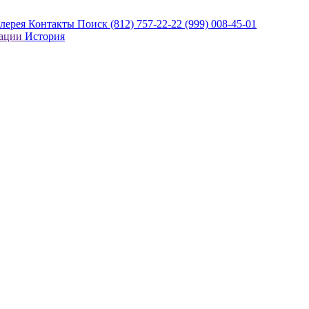
алерея
Контакты
Поиск
(812) 757-22-22
(999) 008-45-01
кации
История