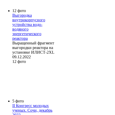
12 фото
Выгородка
внутрикорпусного
устройства водо-
водяного
энергетического
реактора
Выращенный фрагмент
выгородки реактора на
установке ИЛИСТ-2XL
09.12.2022
12 фото
5 фото
II Конгресс молодых
ученых. Сочи, декабрь
2022