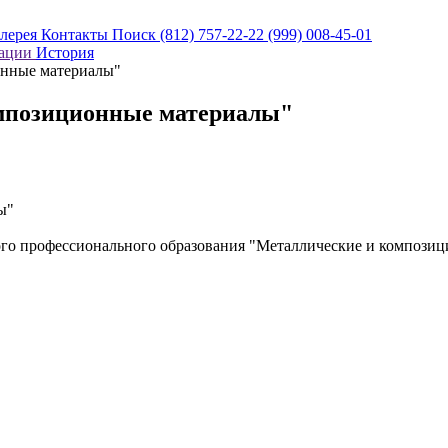
алерея
Контакты
Поиск
(812) 757-22-22
(999) 008-45-01
кации
История
нные материалы"
мпозиционные материалы"
ы"
го профессионального образования "Металлические и композиц