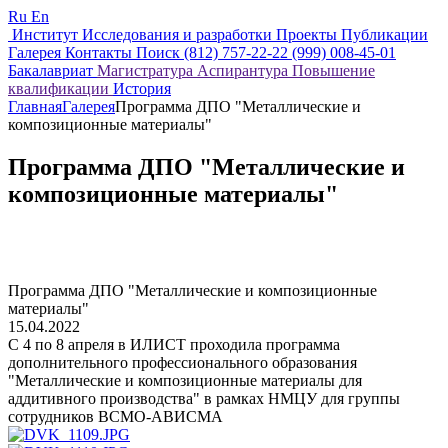
Ru
En
Институт
Исследования и разработки
Проекты
Публикации
Галерея
Контакты
Поиск
(812) 757-22-22
(999) 008-45-01
Бакалавриат
Магистратура
Аспирантура
Повышение
квалификации
История
Главная
Галерея
Программа ДПО "Металлические и
композиционные материалы"
Программа ДПО "Металлические и
композиционные материалы"
Программа ДПО "Металлические и композиционные
материалы"
15.04.2022
С 4 по 8 апреля в ИЛИСТ проходила программа
дополнительного профессионального образования
"Металлические и композиционные материалы для
аддитивного производства" в рамках НМЦУ для группы
сотрудников ВСМО-АВИСМА