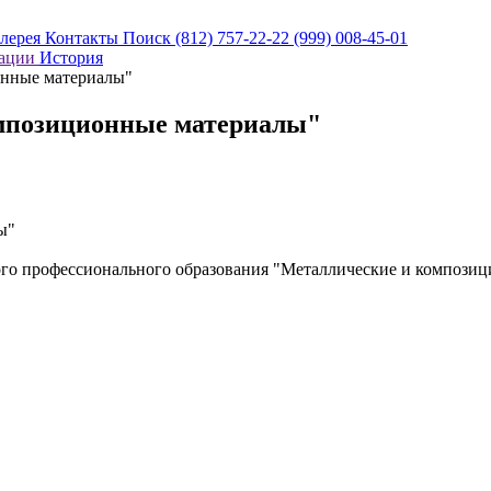
алерея
Контакты
Поиск
(812) 757-22-22
(999) 008-45-01
кации
История
нные материалы"
мпозиционные материалы"
ы"
го профессионального образования "Металлические и композиц