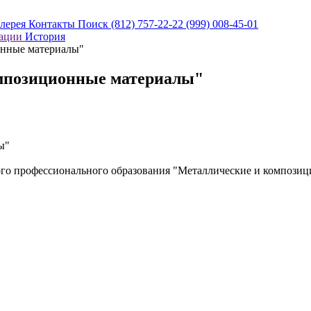
алерея
Контакты
Поиск
(812) 757-22-22
(999) 008-45-01
кации
История
нные материалы"
мпозиционные материалы"
ы"
го профессионального образования "Металлические и композиц