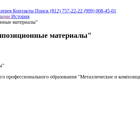
алерея
Контакты
Поиск
(812) 757-22-22
(999) 008-45-01
кации
История
нные материалы"
мпозиционные материалы"
ы"
го профессионального образования "Металлические и композиц