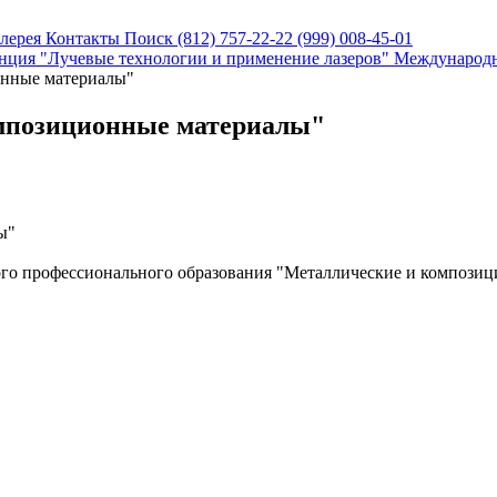
алерея
Контакты
Поиск
(812) 757-22-22
(999) 008-45-01
нция "Лучевые технологии и применение лазеров"
Международн
нные материалы"
мпозиционные материалы"
ы"
го профессионального образования "Металлические и композиц