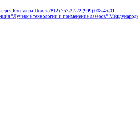
алерея
Контакты
Поиск
(812) 757-22-22
(999) 008-45-01
нция "Лучевые технологии и применение лазеров"
Международн