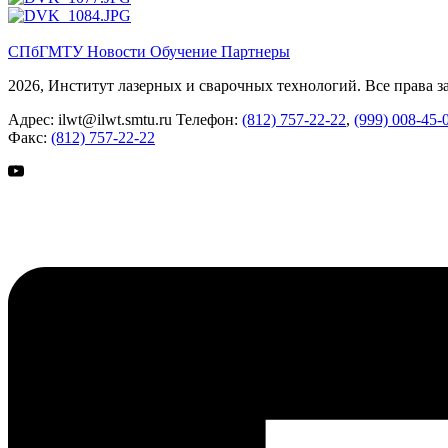
СПбГМТУ
Новости
Обучение
Партнеры
2026, Институт лазерных и сварочных технологий. Все права 
Адрес:
ilwt@ilwt.smtu.ru
Телефон:
(812) 757-22-22
,
(999) 008-45-
Факс:
(812) 757-22-22