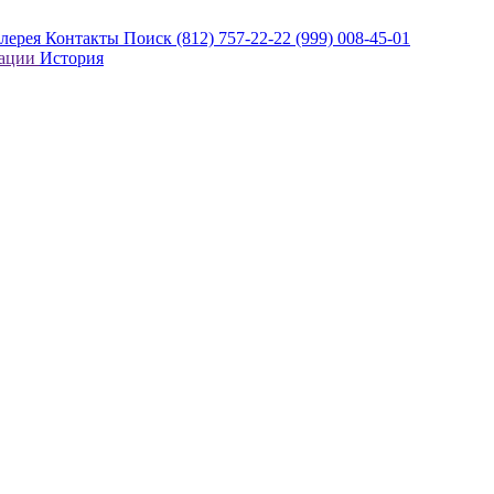
алерея
Контакты
Поиск
(812) 757-22-22
(999) 008-45-01
кации
История