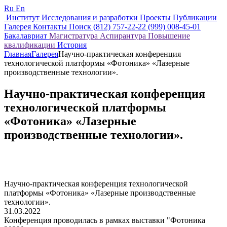
Ru
En
Институт
Исследования и разработки
Проекты
Публикации
Галерея
Контакты
Поиск
(812) 757-22-22
(999) 008-45-01
Бакалавриат
Магистратура
Аспирантура
Повышение
квалификации
История
Главная
Галерея
Научно-практическая конференция
технологической платформы «Фотоника» «Лазерные
производственные технологии».
Научно-практическая конференция
технологической платформы
«Фотоника» «Лазерные
производственные технологии».
Научно-практическая конференция технологической
платформы «Фотоника» «Лазерные производственные
технологии».
31.03.2022
Конференция проводилась в рамках выставки "Фотоника