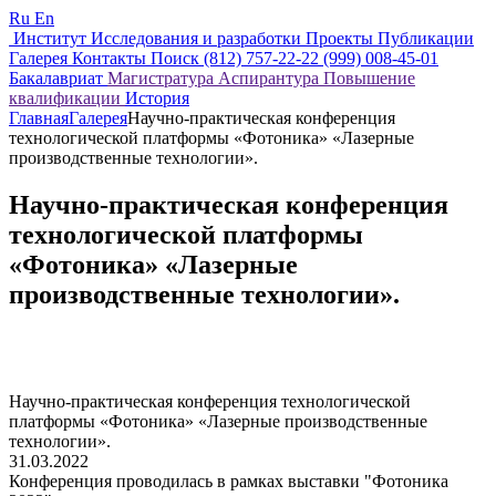
Ru
En
Институт
Исследования и разработки
Проекты
Публикации
Галерея
Контакты
Поиск
(812) 757-22-22
(999) 008-45-01
Бакалавриат
Магистратура
Аспирантура
Повышение
квалификации
История
Главная
Галерея
Научно-практическая конференция
технологической платформы «Фотоника» «Лазерные
производственные технологии».
Научно-практическая конференция
технологической платформы
«Фотоника» «Лазерные
производственные технологии».
Научно-практическая конференция технологической
платформы «Фотоника» «Лазерные производственные
технологии».
31.03.2022
Конференция проводилась в рамках выставки "Фотоника