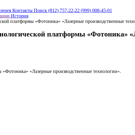
алерея
Контакты
Поиск
(812) 757-22-22
(999) 008-45-01
кации
История
еской платформы «Фотоника» «Лазерные производственные техн
хнологической платформы «Фотоника» «
ы «Фотоника» «Лазерные производственные технологии».