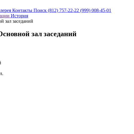
алерея
Контакты
Поиск
(812) 757-22-22
(999) 008-45-01
кации
История
й зал заседаний
Основной зал заседаний
й
л.