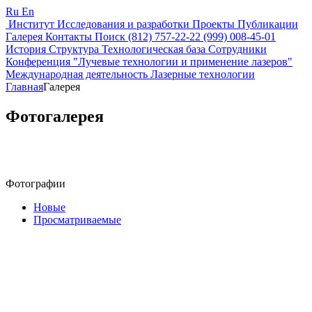
Ru
En
Институт
Исследования и разработки
Проекты
Публикации
Галерея
Контакты
Поиск
(812) 757-22-22
(999) 008-45-01
История
Структура
Технологическая база
Сотрудники
Конференция "Лучевые технологии и применение лазеров"
Международная деятельность
Лазерные технологии
Главная
Галерея
Фотогалерея
Фотографии
Новые
Просматриваемые