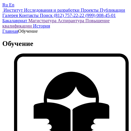
Ru
En
Институт
Исследования и разработки
Проекты
Публикации
Галерея
Контакты
Поиск
(812) 757-22-22
(999) 008-45-01
Бакалавриат
Магистратура
Аспирантура
Повышение
квалификации
История
Главная
Обучение
Обучение