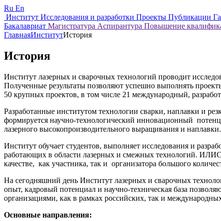
Ru
En
Институт
Исследования и разработки
Проекты
Публикации
Г
Бакалавриат
Магистратура
Аспирантура
Повышение квалифи
Главная
Институт
История
История
Институт лазерных и сварочных технологий проводит исследов
Полученные результаты позволяют успешно выполнять проекты,
50 крупных проектов, в том числе 21 международный, разраб
Разработанные институтом технологии сварки, наплавки и ре
формируется научно-технологический инновационный потенциа
лазерного высокопроизводительного выращивания и наплавки.
Институт обучает студентов, выполняет исследования и разра
работающих в области лазерных и смежных технологий. ИЛИ
качестве, как участника, так и организатора большого количе
На сегодняшний день Институт лазерных и сварочных технолог
опыт, кадровый потенциал и научно-техническая база позвол
организациями, как в рамках российских, так и международны
Основные направления: