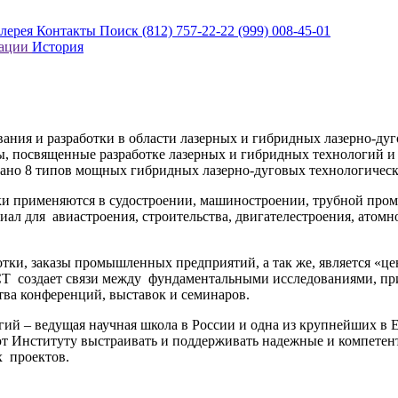
алерея
Контакты
Поиск
(812) 757-22-22
(999) 008-45-01
кации
История
ания и разработки в области лазерных и гибридных лазерно-дуг
 посвященные разработке лазерных и гибридных технологий и о
отано 8 типов мощных гибридных лазерно-дуговых технологиче
зки применяются в судостроении, машиностроении, трубной про
л для авиастроения, строительства, двигателестроения, атомн
ботки, заказы промышленных предприятий, а так же, является «
СТ создает связи между фундаментальными исследованиями, п
ства конференций, выставок и семинаров.
ий – ведущая научная школа в России и одна из крупнейших в 
яют Институту выстраивать и поддерживать надежные и компете
х проектов.