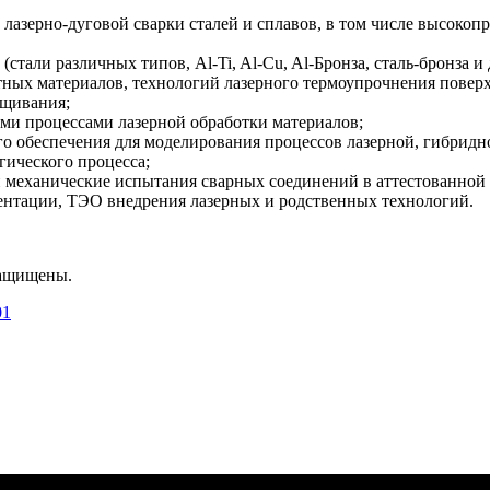
лазерно-дуговой сварки сталей и сплавов, в том числе высокоп
али различных типов, Al-Ti, Al-Cu, Al-Бронза, сталь-бронза и 
ных материалов, технологий лазерного термоупрочнения поверх
ащивания;
ми процессами лазерной обработки материалов;
о обеспечения для моделирования процессов лазерной, гибридно
гического процесса;
 механические испытания сварных соединений в аттестованной 
ентации, ТЭО внедрения лазерных и родственных технологий.
защищены.
01