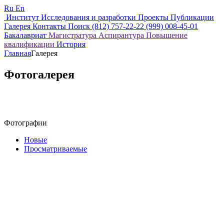
Ru
En
Институт
Исследования и разработки
Проекты
Публикации
Галерея
Контакты
Поиск
(812) 757-22-22
(999) 008-45-01
Бакалавриат
Магистратура
Аспирантура
Повышение
квалификации
История
Главная
Галерея
Фотогалерея
Фотографии
Новые
Просматриваемые