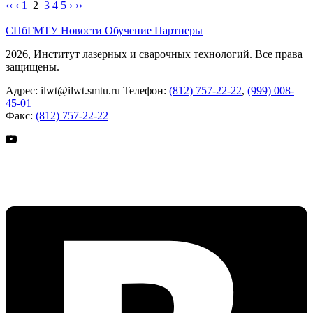
‹‹
‹
1
2
3
4
5
›
››
СПбГМТУ
Новости
Обучение
Партнеры
2026, Институт лазерных и сварочных технологий. Все права
защищены.
Адрес:
ilwt@ilwt.smtu.ru
Телефон:
(812) 757-22-22
,
(999) 008-
45-01
Факс:
(812) 757-22-22