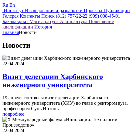
Ru
En
Институт
Исследования и разработки
Проекты
Публикации
Галерея
Контакты
Поиск
(812) 757-22-22
(999) 008-45-01
Бакалавриат
Магистратура
Аспирантура
Повышение
квалификации
История
Главная
Новости
Новости
22.04.2024
Визит делегации Харбинского
инженерного университета
19 апреля состоялся визит делегации Харбинского
инженерного университета (ХИУ) во главе с ректором вуза,
профессором Сунь Интонь.
подробнее
22.04.2024