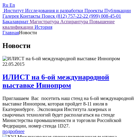
Ru
En
Институт
Исследования и разработки
Проекты
Публикации
Галерея
Контакты
Поиск
(812) 757-22-22
(999) 008-45-01
Бакалавриат
Магистратура
Аспирантура
Повышение
квалификации
История
Главная
Новости
Новости
22.05.2015
ИЛИСТ на 6-ой международной
выставке Иннопром
Приглашаем Вас посетить наш стенд на 6-ой международной
выставке Иннопром, которая пройдет 8-11 июля в
Екатеринбурге. Экспозиция Института лазерных и
сварочных технологий будет располагаться на стенде
Министерства промышленности и торговли Российской
Федерации, номер стенда 1D27.
подробнее