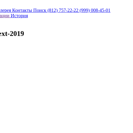
алерея
Контакты
Поиск
(812) 757-22-22
(999) 008-45-01
кации
История
xt-2019