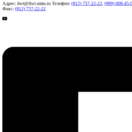
Адрес:
ilwt@ilwt.smtu.ru
Телефон:
(812) 757-22-22
,
(999) 008-45-
Факс:
(812) 757-22-22