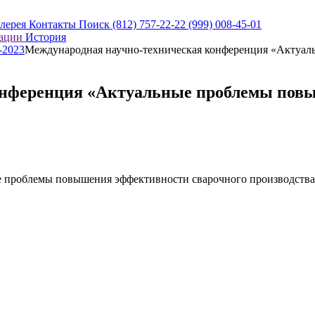
алерея
Контакты
Поиск
(812) 757-22-22
(999) 008-45-01
кации
История
-2023
Международная научно-техническая конференция «Актуал
онференция «Актуальные проблемы повы
е проблемы повышения эффективности сварочного производств