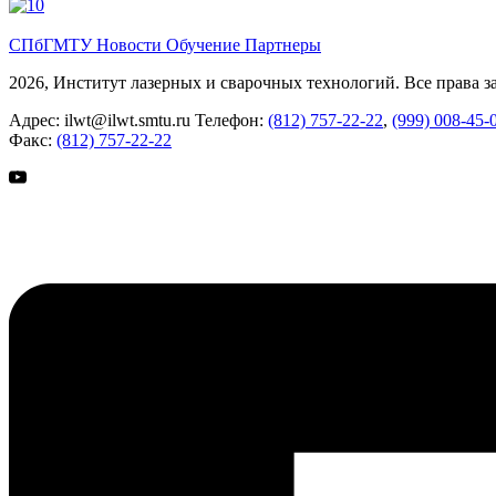
СПбГМТУ
Новости
Обучение
Партнеры
2026, Институт лазерных и сварочных технологий. Все права 
Адрес:
ilwt@ilwt.smtu.ru
Телефон:
(812) 757-22-22
,
(999) 008-45-
Факс:
(812) 757-22-22