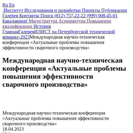
Ru
En
Институт
Исследования и разработки
Проекты
Публикации
Галерея
Контакты
Поиск
(812) 757-22-22
(999) 008-45-01
Бакалавриат
Магистратура
Аспирантура
Повышение
квалификации
История
Главная
Галерея
ИЛИСТ на Петербургской технической
ярмарке-2023
Международная научно-техническая
конференция «Актуальные проблемы повышения
эффективности сварочного производства»
Международная научно-техническая
конференция «Актуальные проблемы
повышения эффективности
сварочного производства»
Международная научно-техническая конференция
«Актуальные проблемы повышения эффективности
сварочного производства»
18.04.2023