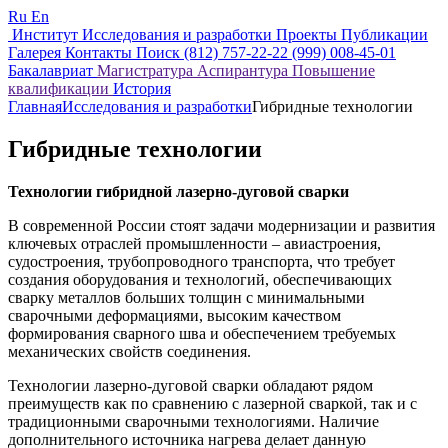
Ru
En
Институт
Исследования и разработки
Проекты
Публикации
Галерея
Контакты
Поиск
(812) 757-22-22
(999) 008-45-01
Бакалавриат
Магистратура
Аспирантура
Повышение
квалификации
История
Главная
Исследования и разработки
Гибридные технологии
Гибридные технологии
Технологии гибридной лазерно-дуговой сварки
В современной России стоят задачи модернизации и развития
ключевых отраслей промышленности – авиастроения,
судостроения, трубопроводного транспорта, что требует
создания оборудования и технологий, обеспечивающих
сварку металлов больших толщин с минимальными
сварочными деформациями, высоким качеством
формирования сварного шва и обеспечением требуемых
механических свойств соединения.
Технологии лазерно-дуговой сварки обладают рядом
преимуществ как по сравнению с лазерной сваркой, так и с
традиционными сварочными технологиями. Наличие
дополнительного источника нагрева делает данную