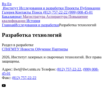
Ru
En
Институт
Исследования и разработки
Проекты
Публикации
Галерея
Контакты
Поиск
(812) 757-22-22
(999) 008-45-01
Бакалавриат
Магистратура
Аспирантура
Повышение
квалификации
История
Главная
Исследования и разработки
Разработка технологий
Разработка технологий
Раздел в разработке
СПбГМТУ
Новости
Обучение
Партнеры
2026, Институт лазерных и сварочных технологий. Все права
защищены.
Адрес:
ilwt@ilwt.smtu.ru
Телефон:
(812) 757-22-22
,
(999) 008-
45-01
Факс:
(812) 757-22-22