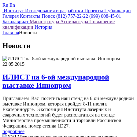
Ru
En
Институт
Исследования и разработки
Проекты
Публикации
Галерея
Контакты
Поиск
(812) 757-22-22
(999) 008-45-01
Бакалавриат
Магистратура
Аспирантура
Повышение
квалификации
История
Главная
Новости
Новости
22.05.2015
ИЛИСТ на 6-ой международной
выставке Иннопром
Приглашаем Вас посетить наш стенд на 6-ой международной
выставке Иннопром, которая пройдет 8-11 июля в
Екатеринбурге. Экспозиция Института лазерных и
сварочных технологий будет располагаться на стенде
Министерства промышленности и торговли Российской
Федерации, номер стенда 1D27.
подробнее