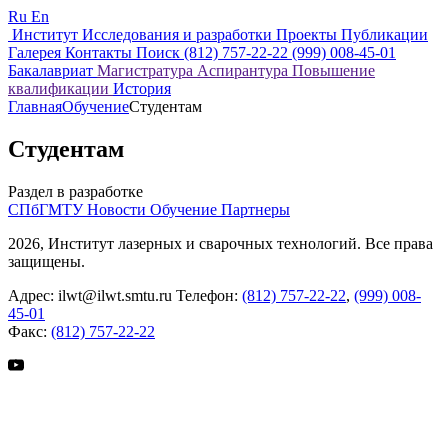
Ru
En
Институт
Исследования и разработки
Проекты
Публикации
Галерея
Контакты
Поиск
(812) 757-22-22
(999) 008-45-01
Бакалавриат
Магистратура
Аспирантура
Повышение
квалификации
История
Главная
Обучение
Студентам
Студентам
Раздел в разработке
СПбГМТУ
Новости
Обучение
Партнеры
2026, Институт лазерных и сварочных технологий. Все права
защищены.
Адрес:
ilwt@ilwt.smtu.ru
Телефон:
(812) 757-22-22
,
(999) 008-
45-01
Факс:
(812) 757-22-22