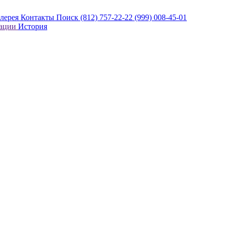
алерея
Контакты
Поиск
(812) 757-22-22
(999) 008-45-01
кации
История