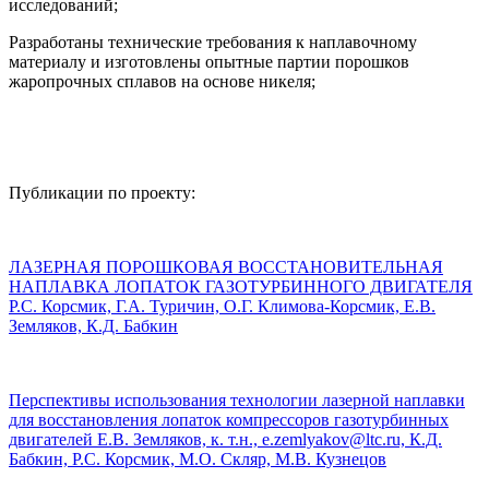
исследований;
Разработаны технические требования к наплавочному
материалу и изготовлены опытные партии порошков
жаропрочных сплавов на основе никеля;
Публикации по проекту:
ЛАЗЕРНАЯ ПОРОШКОВАЯ ВОССТАНОВИТЕЛЬНАЯ
НАПЛАВКА ЛОПАТОК ГАЗОТУРБИННОГО ДВИГАТЕЛЯ
Р.С. Корсмик, Г.А. Туричин, О.Г. Климова-Корсмик, Е.В.
Земляков, К.Д. Бабкин
Перспективы использования технологии лазерной наплавки
для восстановления лопаток компрессоров газотурбинных
двигателей Е.В. Земляков, к. т.н., e.zemlyakov@ltc.ru, К.Д.
Бабкин, Р.С. Корсмик, М.О. Скляр, М.В. Кузнецов