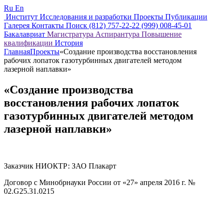
Ru
En
Институт
Исследования и разработки
Проекты
Публикации
Галерея
Контакты
Поиск
(812) 757-22-22
(999) 008-45-01
Бакалавриат
Магистратура
Аспирантура
Повышение
квалификации
История
Главная
Проекты
«Создание производства восстановления
рабочих лопаток газотурбинных двигателей методом
лазерной наплавки»
«Создание производства
восстановления рабочих лопаток
газотурбинных двигателей методом
лазерной наплавки»
Заказчик НИОКТР: ЗАО Плакарт
Договор с Минобрнауки России от «27» апреля 2016 г. №
02.G25.31.0215