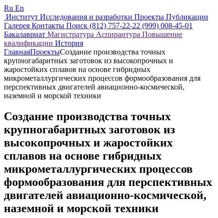
Ru
En
Институт
Исследования и разработки
Проекты
Публикации
Галерея
Контакты
Поиск
(812) 757-22-22
(999) 008-45-01
Бакалавриат
Магистратура
Аспирантура
Повышение
квалификации
История
Главная
Проекты
Создание производства точных
крупногабаритных заготовок из высокопрочных и
жаростойких сплавов на основе гибридных
микрометаллургических процессов формообразования для
перспективных двигателей авиационно-космической,
наземной и морской техники
Создание производства точных
крупногабаритных заготовок из
высокопрочных и жаростойких
сплавов на основе гибридных
микрометаллургических процессов
формообразования для перспективных
двигателей авиационно-космической,
наземной и морской техники