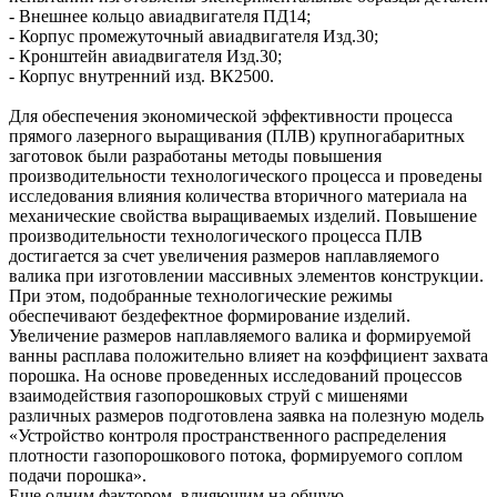
- Внешнее кольцо авиадвигателя ПД14;
- Корпус промежуточный авиадвигателя Изд.30;
- Кронштейн авиадвигателя Изд.30;
- Корпус внутренний изд. ВК2500.
Для обеспечения экономической эффективности процесса
прямого лазерного выращивания (ПЛВ) крупногабаритных
заготовок были разработаны методы повышения
производительности технологического процесса и проведены
исследования влияния количества вторичного материала на
механические свойства выращиваемых изделий. Повышение
производительности технологического процесса ПЛВ
достигается за счет увеличения размеров наплавляемого
валика при изготовлении массивных элементов конструкции.
При этом, подобранные технологические режимы
обеспечивают бездефектное формирование изделий.
Увеличение размеров наплавляемого валика и формируемой
ванны расплава положительно влияет на коэффициент захвата
порошка. На основе проведенных исследований процессов
взаимодействия газопорошковых струй с мишенями
различных размеров подготовлена заявка на полезную модель
«Устройство контроля пространственного распределения
плотности газопорошкового потока, формируемого соплом
подачи порошка».
Еще одним фактором, влияющим на общую