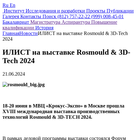
Ru
En
Институт
Исследования и разработки
Проекты
Публикации
Галерея
Контакты
Поиск
(812) 757-22-22
(999) 008-45-01
Бакалавриат
Магистратура
Аспирантура
Повышение
квалификации
История
Главная
Новости
ИЛИСТ на выставке Rosmould & 3D-Tech
2024
ИЛИСТ на выставке Rosmould & 3D-
Tech 2024
21.06.2024
18-20 июня в МВЦ «Крокус-Экспо» в Москве прошла
XVIII международная выставка производственных
технологий Rosmould & 3D-TECH 2024.
В рамках деловой программы выставки состоялся Форум