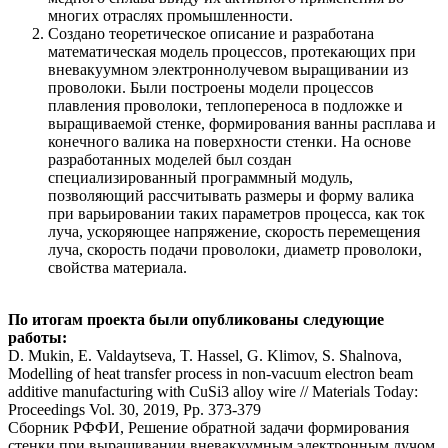
многих отраслях промышленности.
Создано теоретическое описание и разработана
математическая модель процессов, протекающих при
вневакуумном электроннолучевом выращивании из
проволоки. Были построены модели процессов
плавления проволоки, теплопереноса в подложке и
выращиваемой стенке, формирования ванны расплава и
конечного валика на поверхности стенки. На основе
разработанных моделей был создан
специализированный программный модуль,
позволяющий рассчитывать размеры и форму валика
при варьировании таких параметров процесса, как ток
луча, ускоряющее напряжение, скорость перемещения
луча, скорость подачи проволоки, диаметр проволоки,
свойства материала.
По итогам проекта были опубликованы следующие
работы:
D. Mukin, E. Valdaytseva, T. Hassel, G. Klimov, S. Shalnova,
Modelling of heat transfer process in non-vacuum electron beam
additive manufacturing with CuSi3 alloy wire // Materials Today:
Proceedings Vol. 30, 2019, Pp. 373-379
Сборник РФФИ, Решение обратной задачи формирования
стенки при выращивании вневакуумным электронным лучом