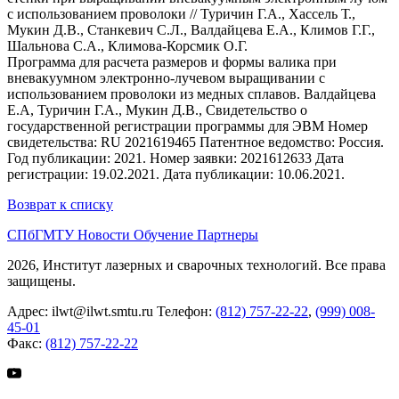
с использованием проволоки // Туричин Г.А., Хассель Т.,
Мукин Д.В., Станкевич С.Л., Валдайцева Е.А., Климов Г.Г.,
Шальнова С.А., Климова-Корсмик О.Г.
Программа для расчета размеров и формы валика при
вневакуумном электронно-лучевом выращивании с
использованием проволоки из медных сплавов. Валдайцева
Е.А, Туричин Г.А., Мукин Д.В., Свидетельство о
государственной регистрации программы для ЭВМ Номер
свидетельства: RU 2021619465 Патентное ведомство: Россия.
Год публикации: 2021. Номер заявки: 2021612633 Дата
регистрации: 19.02.2021. Дата публикации: 10.06.2021.
Возврат к списку
СПбГМТУ
Новости
Обучение
Партнеры
2026, Институт лазерных и сварочных технологий. Все права
защищены.
Адрес:
ilwt@ilwt.smtu.ru
Телефон:
(812) 757-22-22
,
(999) 008-
45-01
Факс:
(812) 757-22-22