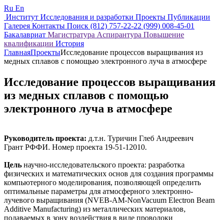
Ru
En
Институт
Исследования и разработки
Проекты
Публикации
Галерея
Контакты
Поиск
(812) 757-22-22
(999) 008-45-01
Бакалавриат
Магистратура
Аспирантура
Повышение
квалификации
История
Главная
Проекты
Исследование процессов выращивания из
медных сплавов с помощью электронного луча в атмосфере
Исследование процессов выращивания
из медных сплавов с помощью
электронного луча в атмосфере
Руководитель проекта:
д.т.н. Туричин Глеб Андреевич
Грант РФФИ. Номер проекта 19-51-12010.
Цель
научно-исследовательского проекта: разработка
физических и математических основ для создания программы
компьютерного моделирования, позволяющей определить
оптимальные параметры для атмосферного электронно-
лучевого выращивания (NVEB-AM-NonVacuum Electron Beam
Additive Manufacturing) из металлических материалов,
подаваемых в зону воздействия в виде проволоки