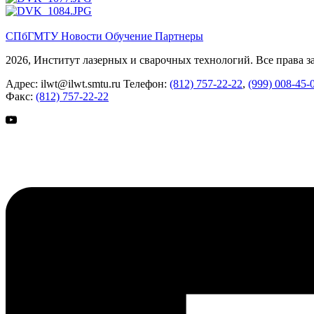
СПбГМТУ
Новости
Обучение
Партнеры
2026, Институт лазерных и сварочных технологий. Все права 
Адрес:
ilwt@ilwt.smtu.ru
Телефон:
(812) 757-22-22
,
(999) 008-45-
Факс:
(812) 757-22-22