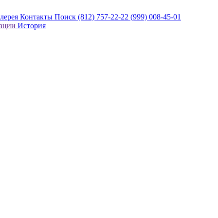
алерея
Контакты
Поиск
(812) 757-22-22
(999) 008-45-01
кации
История