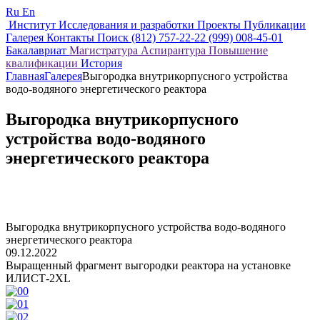
Ru
En
Институт
Исследования и разработки
Проекты
Публикации
Галерея
Контакты
Поиск
(812) 757-22-22
(999) 008-45-01
Бакалавриат
Магистратура
Аспирантура
Повышение
квалификации
История
Главная
Галерея
Выгородка внутрикорпусного устройства
водо-водяного энергетического реактора
Выгородка внутрикорпусного
устройства водо-водяного
энергетического реактора
Выгородка внутрикорпусного устройства водо-водяного
энергетического реактора
09.12.2022
Выращенный фрагмент выгородки реактора на установке
ИЛИСТ-2XL