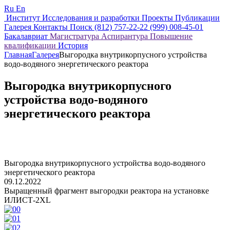
Ru
En
Институт
Исследования и разработки
Проекты
Публикации
Галерея
Контакты
Поиск
(812) 757-22-22
(999) 008-45-01
Бакалавриат
Магистратура
Аспирантура
Повышение
квалификации
История
Главная
Галерея
Выгородка внутрикорпусного устройства
водо-водяного энергетического реактора
Выгородка внутрикорпусного
устройства водо-водяного
энергетического реактора
Выгородка внутрикорпусного устройства водо-водяного
энергетического реактора
09.12.2022
Выращенный фрагмент выгородки реактора на установке
ИЛИСТ-2XL